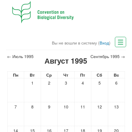
Вы не вошли в систему (
Вход
)
CBD Website
←
Июль 1995
Сентябрь 1995
→
Август 1995
Русский (ru)
Пн
Вт
Ср
Чт
Пт
Сб
Вс
1
2
3
4
5
6
7
8
9
10
11
12
13
14
15
16
17
18
19
20