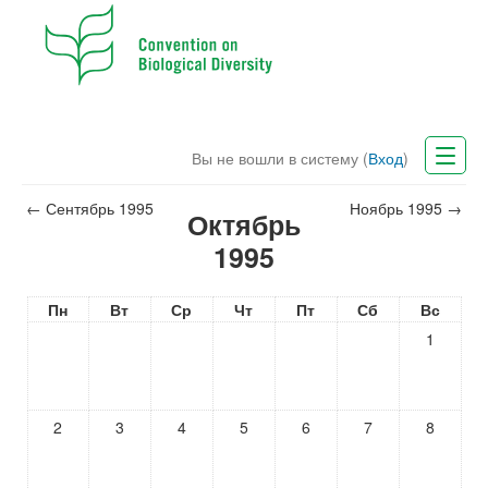
Вы не вошли в систему (
Вход
)
CBD Website
←
Сентябрь 1995
Ноябрь 1995
→
Октябрь
Русский (ru)
1995
Пн
Вт
Ср
Чт
Пт
Сб
Вс
1
2
3
4
5
6
7
8