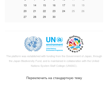
13
14
15
16
17
18
19
20
21
22
23
24
25
26
27
28
29
30
The platform was established with funding from the Government of Japan, through
the
Japan Biodiversity Fund
, and is maintained in collaboration with the United
Nations System Staff College (UNSSC).
Переключить на стандартную тему