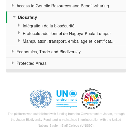
Access to Genetic Resources and Benefit-sharing
Biosafety
Intégration de la biosécurité
Protocole additionnel de Nagoya-Kuala Lumpur
Manipulation, transport, emballage et identificat...
Economics, Trade and Biodiversity
Protected Areas
The platform was established with funding from the Government of Japan, through
the
Japan Biodiversity Fund
, and is maintained in collaboration with the United
Nations System Staff College (UNSSC).